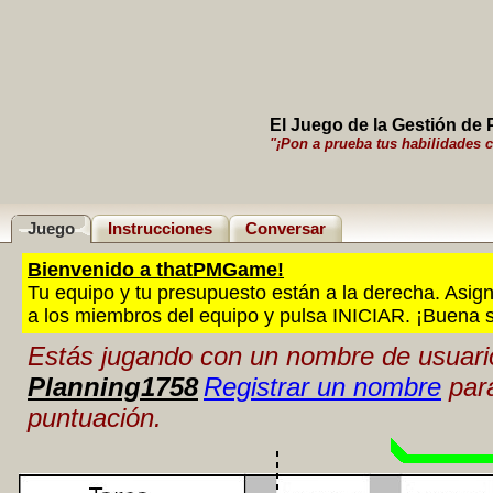
El Juego de la Gestión de
"¡Pon a prueba tus habilidades 
Juego
Instrucciones
Conversar
Bienvenido a thatPMGame!
Tu equipo y tu presupuesto están a la derecha. Asig
a los miembros del equipo y pulsa INICIAR. ¡Buena s
Estás jugando con un nombre de usuari
Planning1758
Registrar un nombre
para
puntuación.